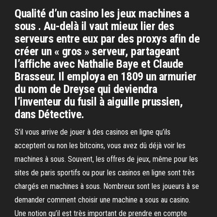
Qualité d’un casino les jeux machines a
sous . Au-delà il vaut mieux lier des
serveurs entre eux par des proxys afin de
créer un « gros » serveur, partageant
l’affiche avec Nathalie Baye et Claude
Brasseur. Il employa en 1809 un armurier
du nom de Dreyse qui deviendra
l’inventeur du fusil à aiguille prussien,
dans Détective.
S’il vous arrive de jouer à des casinos en ligne qu’ils
acceptent ou non les bitcoins, vous avez dû déjà voir les
machines à sous. Souvent, les offres de jeux, même pour les
sites de paris sportifs ou pour les casinos en ligne sont très
chargés en machines à sous. Nombreux sont les joueurs à se
demander comment choisir une machine a sous au casino.
Une notion qu’il est très important de prendre en compte