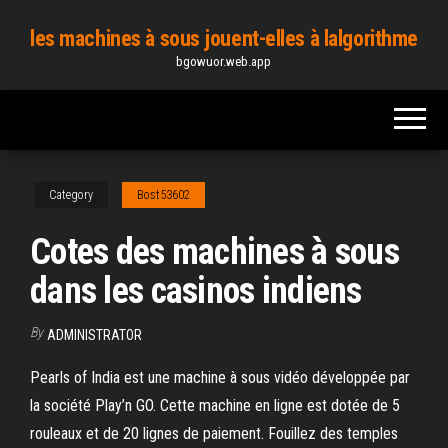
Skip
les machines à sous jouent-elles à lalgorithme
to
bgowuor.web.app
the
content
Category
Bost53602
Cotes des machines à sous
dans les casinos indiens
By
ADMINISTRATOR
Pearls of India est une machine à sous vidéo développée par
la société Play’n GO. Cette machine en ligne est dotée de 5
rouleaux et de 20 lignes de paiement. Fouillez des temples