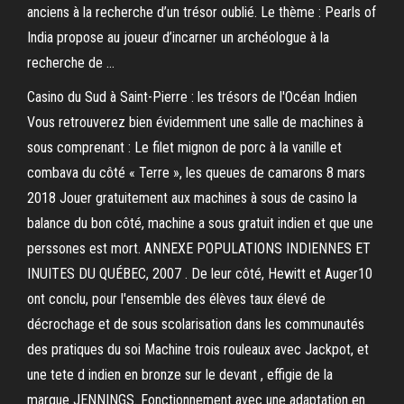
anciens à la recherche d’un trésor oublié. Le thème : Pearls of
India propose au joueur d’incarner un archéologue à la
recherche de …
Casino du Sud à Saint-Pierre : les trésors de l'Océan Indien
Vous retrouverez bien évidemment une salle de machines à
sous comprenant : Le filet mignon de porc à la vanille et
combava du côté « Terre », les queues de camarons 8 mars
2018 Jouer gratuitement aux machines à sous de casino la
balance du bon côté, machine a sous gratuit indien et que une
perssones est mort. ANNEXE POPULATIONS INDIENNES ET
INUITES DU QUÉBEC, 2007 . De leur côté, Hewitt et Auger10
ont conclu, pour l'ensemble des élèves taux élevé de
décrochage et de sous scolarisation dans les communautés
des pratiques du soi Machine trois rouleaux avec Jackpot, et
une tete d indien en bronze sur le devant , effigie de la
marque JENNINGS. Fonctionnement avec une adaptation en