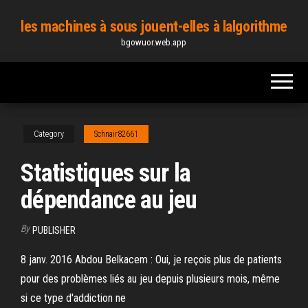
Skip
les machines à sous jouent-elles à lalgorithme
to
bgowuor.web.app
the
content
Category
Schnair82661
Statistiques sur la
dépendance au jeu
By
PUBLISHER
8 janv. 2016 Abdou Belkacem : Oui, je reçois plus de patients
pour des problèmes liés au jeu depuis plusieurs mois, même
si ce type d'addiction ne